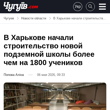
Skip
Укр
to
Chuguiv
content
Чугуев
Новости области
В Харькове начали строительство новой подземной школы более чем на 1800 учеников
В Харькове начали
строительство новой
подземной школы более
чем на 1800 учеников
Попова Аліна
06 мая 2026, 09:33