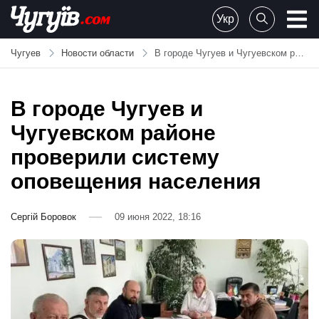
Skip
Укр
to
Chuguiv
content
Чугуев
Новости области
В городе Чугуев и Чугуевском районе проверили систему оповещения населения
В городе Чугуев и
Чугуевском районе
проверили систему
оповещения населения
Сергій Боровок
09 июня 2022, 18:16