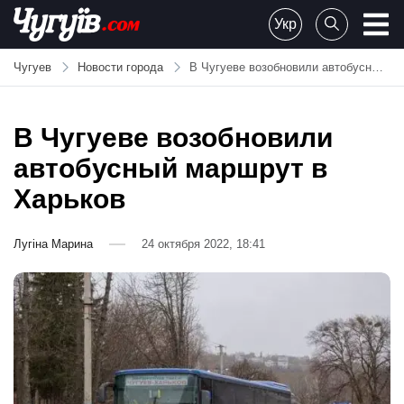
Skip
Укр
to
Chuguiv
content
Чугуев
Новости города
В Чугуеве возобновили автобусный маршрут в Харьков
В Чугуеве возобновили
автобусный маршрут в
Харьков
Лугіна Марина
24 октября 2022, 18:41