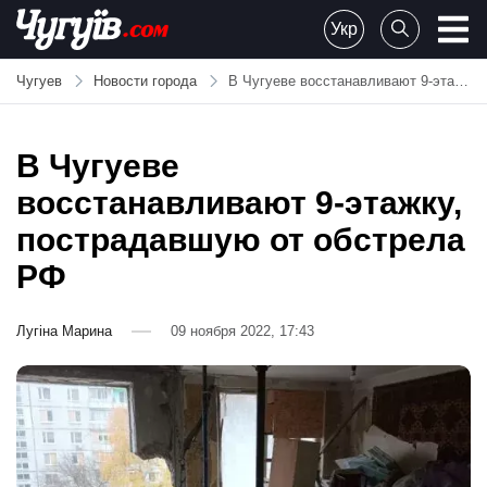
Skip
Укр
to
Chuguiv
content
Чугуев
Новости города
В Чугуеве восстанавливают 9-этажку, пострадавшую от обстрела РФ
В Чугуеве
восстанавливают 9-этажку,
пострадавшую от обстрела
РФ
Лугіна Марина
09 ноября 2022, 17:43