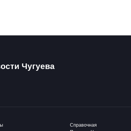
ости Чугуева
ты
Справочная