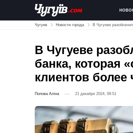
Skip
to
НОВО
content
Chuguiv
Чугуев
Новости города
В Чугуеве разоблачил
В Чугуеве разоб
банка, которая 
клиентов более ч
Попова Аліна
21 декабря 2024, 09:51