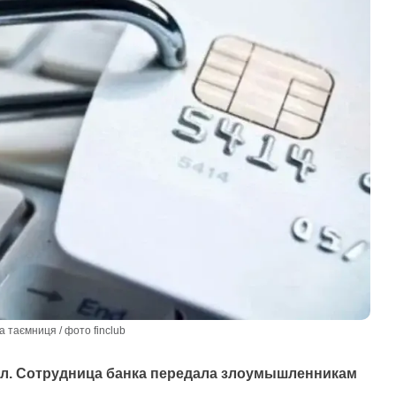
а таємниця / фото finclub
ал. Сотрудница банка передала злоумышленникам