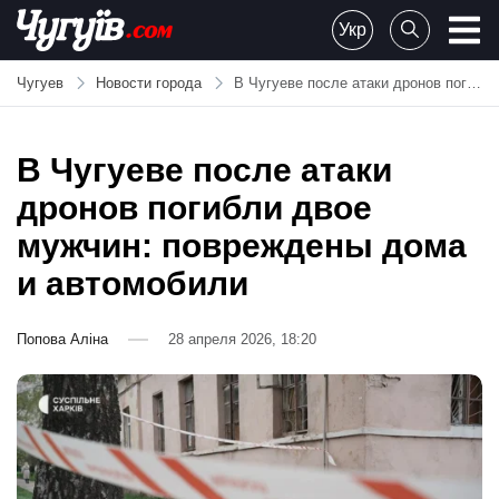
Skip
Укр
to
Chuguiv
content
Чугуев
Новости города
В Чугуеве после атаки дронов погибли двое мужчин: повреждены дома и автомобили
В Чугуеве после атаки
дронов погибли двое
мужчин: повреждены дома
и автомобили
Попова Аліна
28 апреля 2026, 18:20