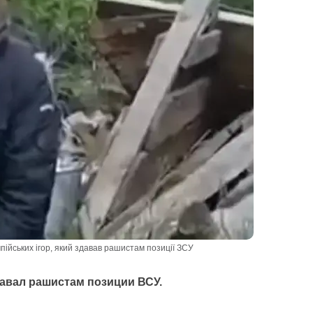
пійських ігор, який здавав рашистам позиції ЗСУ
авал рашистам позиции ВСУ.