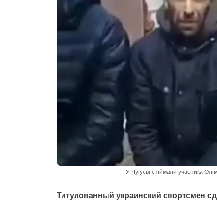
У Чугуєві спіймали учасника Олім
Титулованный украинский спортсмен сд