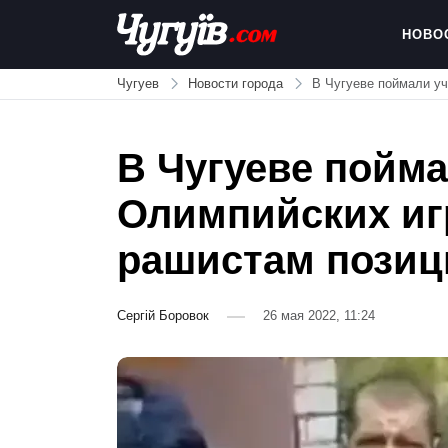
Skip
to
НОВО
content
Chuguiv
Чугуев
Новости города
В Чугуеве поймали уч
В Чугуеве пойма
Олимпийских иг
рашистам позиц
Сергій Боровок
26 мая 2022, 11:24