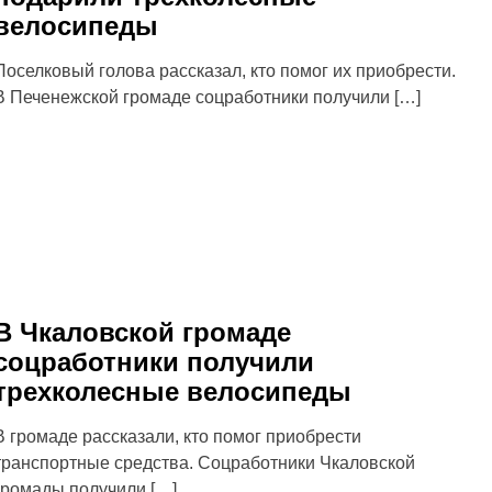
велосипеды
Поселковый голова рассказал, кто помог их приобрести.
В Печенежской громаде соцработники получили […]
В Чкаловской громаде
соцработники получили
трехколесные велосипеды
В громаде рассказали, кто помог приобрести
транспортные средства. Соцработники Чкаловской
громады получили […]