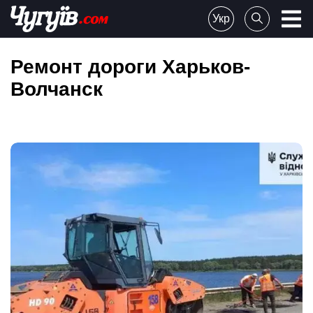
Skip
Укр
to
Chuguiv
content
Ремонт дороги Харьков-
Волчанск