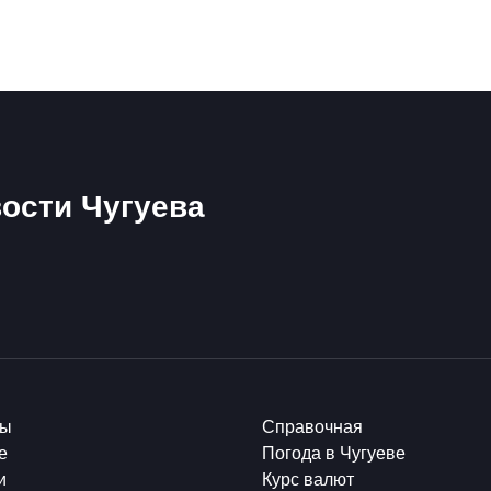
ости Чугуева
ты
Справочная
е
Погода в Чугуеве
и
Курс валют