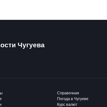
ости Чугуева
ты
Справочная
е
Погода в Чугуеве
и
Курс валют