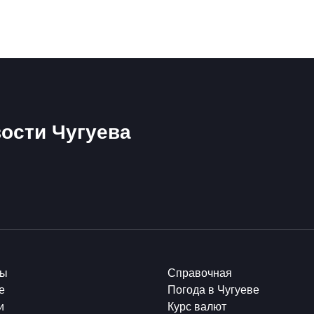
ости Чугуева
ты
Справочная
е
Погода в Чугуеве
и
Курс валют