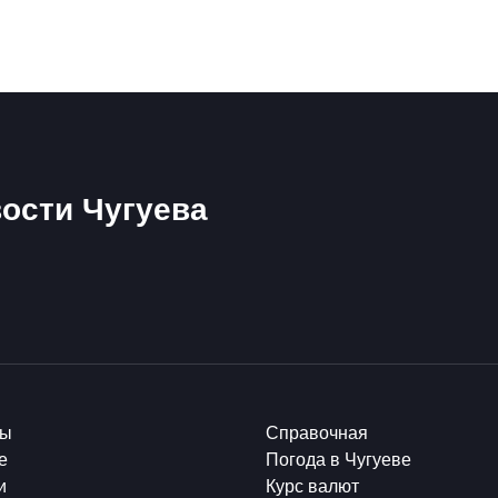
ости Чугуева
ты
Справочная
е
Погода в Чугуеве
и
Курс валют