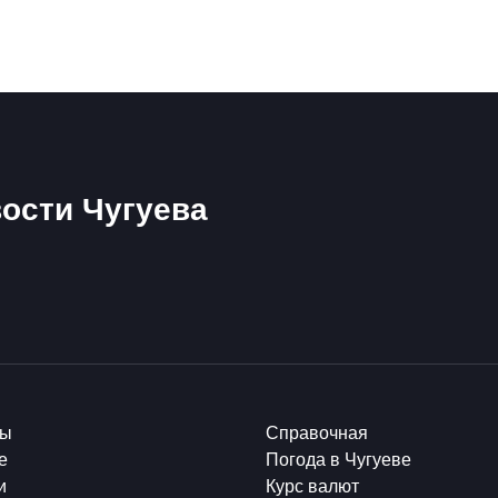
ости Чугуева
ты
Справочная
е
Погода в Чугуеве
и
Курс валют