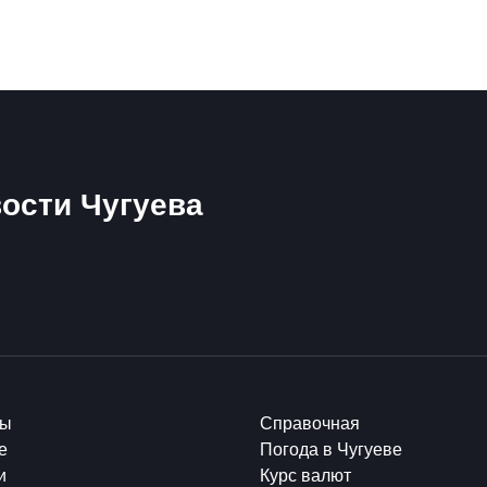
ости Чугуева
ты
Справочная
е
Погода в Чугуеве
и
Курс валют