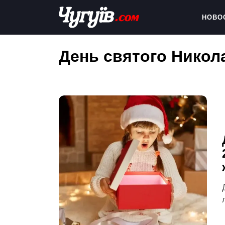
Skip
to
НОВО
content
Chuguiv
День святого Никол