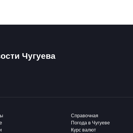
ости Чугуева
ты
Справочная
е
Погода в Чугуеве
и
Курс валют