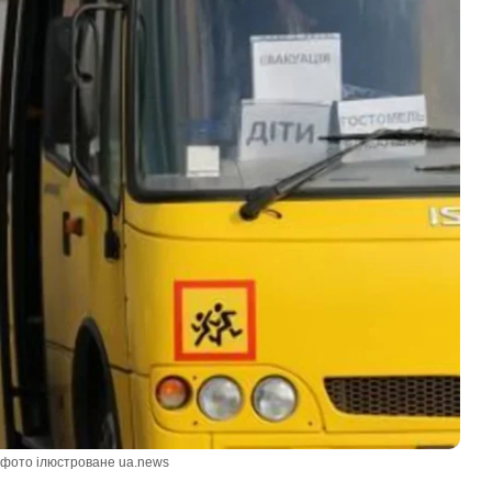
/ фото ілюстроване ua.news