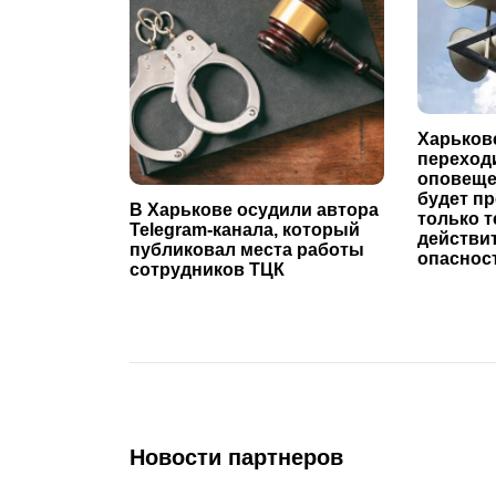
Харьков
переходи
оповеще
будет п
В Харькове осудили автора
только т
Telegram-канала, который
действи
публиковал места работы
опаснос
сотрудников ТЦК
Новости партнеров