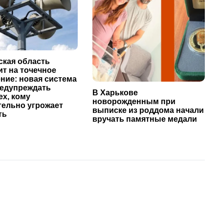
ская область
т на точечное
ние: новая система
редупреждать
В Харькове
ех, кому
новорожденным при
тельно угрожает
выписке из роддома начали
ть
вручать памятные медали