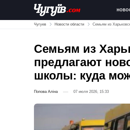
Skip
to
НОВО
content
Chuguiv
Чугуев
Новости области
Семьям из Харьковск
Семьям из Харь
предлагают ново
школы: куда мо
Попова Аліна
07 июля 2026, 15:33