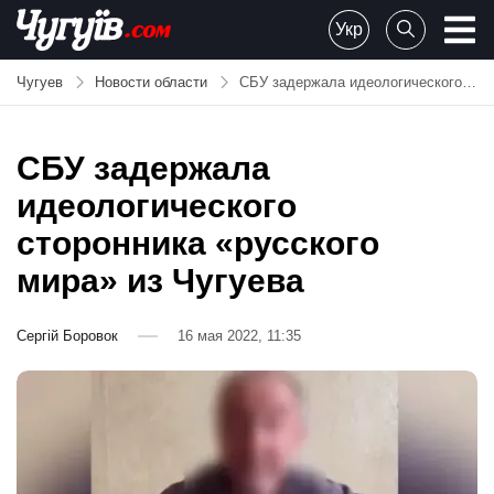
Skip
Укр
to
Chuguiv
content
Чугуев
Новости области
СБУ задержала идеологического сторонника «русского мира» из Чугуева
СБУ задержала
идеологического
сторонника «русского
мира» из Чугуева
Сергій Боровок
16 мая 2022, 11:35