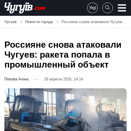
Skip
Укр
to
Chuguiv
content
Чугуев
Новости города
Россияне снова атаковали Чугуев: ракета попала в промышленный объект
Россияне снова атаковали
Чугуев: ракета попала в
промышленный объект
Попова Аліна
29 апреля 2026, 14:14