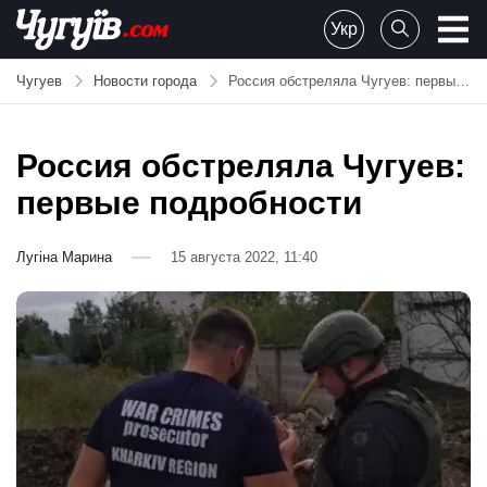
Skip
Укр
to
Chuguiv
content
Чугуев
Новости города
Россия обстреляла Чугуев: первые подробности
Россия обстреляла Чугуев:
первые подробности
Лугіна Марина
15 августа 2022, 11:40