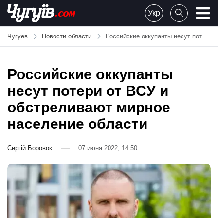
Skip
Укр
to
Chuguiv
content
Чугуев
Новости области
Российские оккупанты несут потери от ВСУ и обстреливают мирное население области
Российские оккупанты
несут потери от ВСУ и
обстреливают мирное
население области
Сергій Боровок
07 июня 2022, 14:50