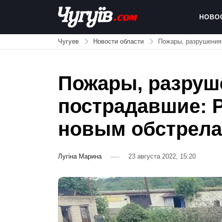
Skip
to
НОВО
content
Chuguiv
Чугуев
Новости области
Пожары, разрушения
Пожары, разруш
пострадавшие: Р
новым обстрел
Лугіна Марина
23 августа 2022, 15:20