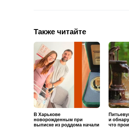
Также читайте
В Харькове
Питьеву
новорожденным при
и обнар
выписке из роддома начали
что про