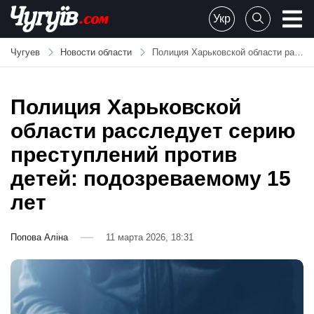
Skip
Укр
to
Chuguiv
content
Чугуев
Новости области
Полиция Харьковской области расследует серию преступлений против детей: подозреваемому 15 лет
Полиция Харьковской
области расследует серию
преступлений против
детей: подозреваемому 15
лет
Попова Аліна
11 марта 2026, 18:31