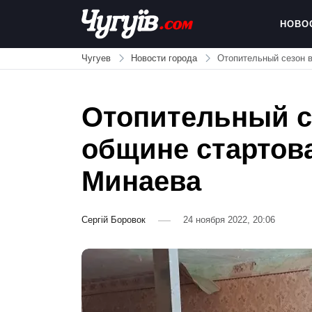
Skip
to
НОВО
content
Chuguiv
Чугуев
Новости города
Отопительный сезон в
Отопительный с
общине стартова
Минаева
Сергій Боровок
24 ноября 2022, 20:06