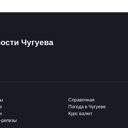
ости Чугуева
ты
Справочная
е
Погода в Чугуеве
и
Курс валют
-релизы