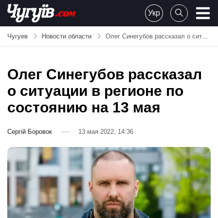
Skip
Укр
to
Chuguiv
content
Чугуев
Новости области
Олег Синегубов рассказал о ситуации в регионе по состоянию на 13 мая
Олег Синегубов рассказал
о ситуации в регионе по
состоянию на 13 мая
Сергій Боровок
13 мая 2022, 14:36