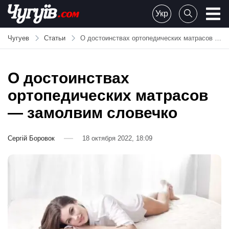
Skip
Укр
to
Chuguiv
content
Чугуев
Статьи
О достоинствах ортопедических матрасов — замолвим словечко
О достоинствах
ортопедических матрасов
— замолвим словечко
Сергій Боровок
18 октября 2022, 18:09