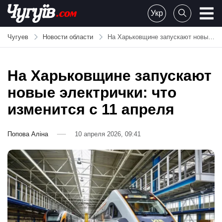
Skip
Укр
to
Chuguiv
content
Чугуев
Новости области
На Харьковщине запускают новые электрички: что изменится с 11 апреля
На Харьковщине запускают
новые электрички: что
изменится с 11 апреля
Попова Аліна
10 апреля 2026, 09:41