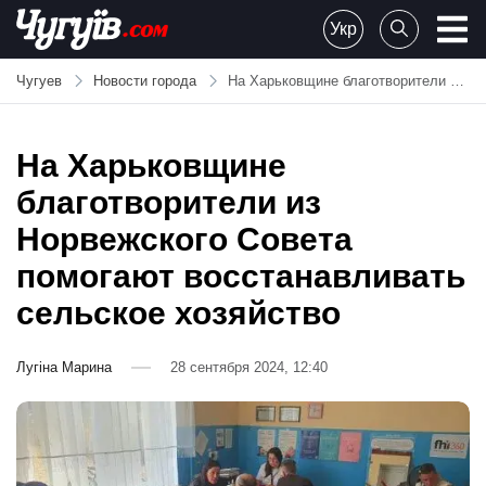
Skip
Укр
to
Chuguiv
content
Чугуев
Новости города
На Харьковщине благотворители из Норвежского Совета помогают восстанавливать сельское хозяйство
На Харьковщине
благотворители из
Норвежского Совета
помогают восстанавливать
сельское хозяйство
Лугіна Марина
28 сентября 2024, 12:40