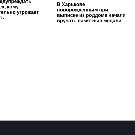
редупреждать
В Харькове
ех, кому
новорожденным при
тельно угрожает
выписке из роддома начали
ть
вручать памятные медали