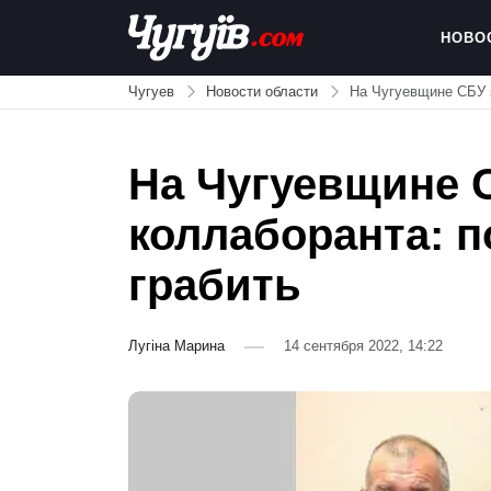
Skip
to
НОВО
content
Chuguiv
Чугуев
Новости области
На Чугуевщине СБУ з
На Чугуевщине 
коллаборанта: п
грабить
Лугіна Марина
14 сентября 2022, 14:22