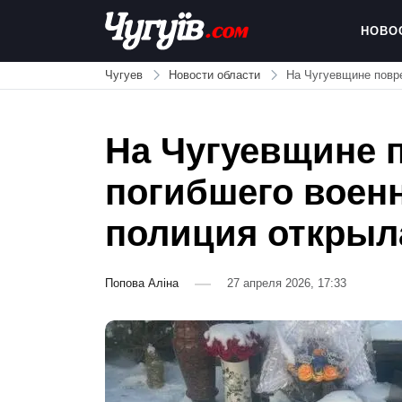
Skip
to
НОВО
content
Chuguiv
Чугуев
Новости области
На Чугуевщине повр
На Чугуевщине 
погибшего воен
полиция открыл
Попова Аліна
27 апреля 2026, 17:33