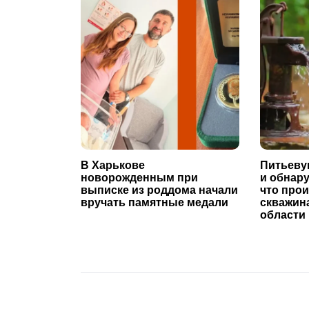
В Харькове
Питьеву
новорожденным при
и обнар
выписке из роддома начали
что про
вручать памятные медали
скважин
области