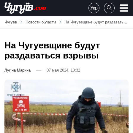
Skip
Укр
to
Chuguiv
content
Чугуев
Новости области
На Чугуевщине будут раздаваться взрывы
На Чугуевщине будут
раздаваться взрывы
Лугіна Марина
07 мая 2024, 10:32