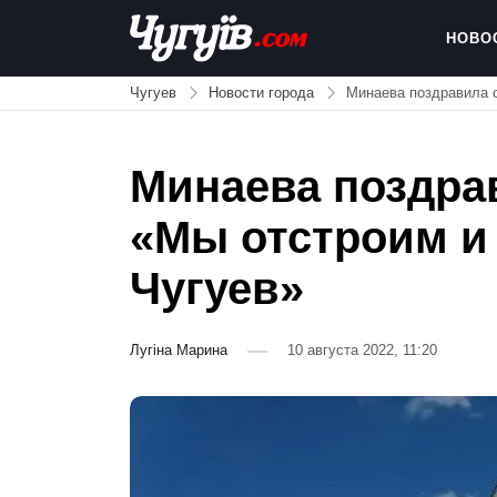
Skip
to
НОВО
content
Chuguiv
Чугуев
Новости города
Минаева поздравила с
Минаева поздрави
«Мы отстроим и
Чугуев»
Лугіна Марина
10 августа 2022, 11:20