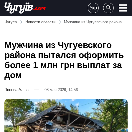
Skip
Укр
to
Chuguiv
content
Чугуев
Новости области
Мужчина из Чугуевского района пытался оформить более 1 млн грн выплат за дом
Мужчина из Чугуевского
района пытался оформить
более 1 млн грн выплат за
дом
Попова Аліна
08 мая 2026, 14:56