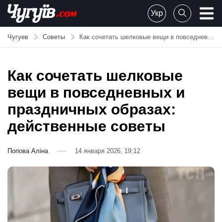
Skip
Укр
to
Chuguiv
content
Чугуев
Советы
Как сочетать шелковые вещи в повседневных и праздничных образах: действенные советы
Как сочетать шелковые
вещи в повседневных и
праздничных образах:
действенные советы
Попова Аліна
14 января 2026, 19:12