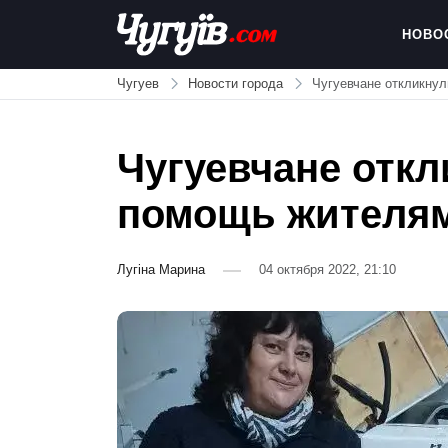
Skip
to
НОВО
content
Chuguiv
Чугуев
Новости города
Чугуевчане откликну
Чугуевчане откл
помощь жителя
Лугіна Марина
04 октября 2022, 21:10