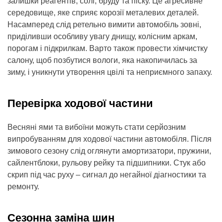
залишки реагентів, солі, бруду та піску. Це агресивне
середовище, яке сприяє корозії металевих деталей.
Насамперед слід ретельно вимити автомобіль зовні,
приділивши особливу увагу днищу, колісним аркам,
порогам і підкрилкам. Варто також провести хімчистку
салону, щоб позбутися вологи, яка накопичилась за
зиму, і уникнути утворення цвілі та неприємного запаху.
Перевірка ходової частини
Весняні ями та вибоїни можуть стати серйозним
випробуванням для ходової частини автомобіля. Після
зимового сезону слід оглянути амортизатори, пружини,
сайлентблоки, рульову рейку та підшипники. Стук або
скрип під час руху – сигнал до негайної діагностики та
ремонту.
Сезонна заміна шин