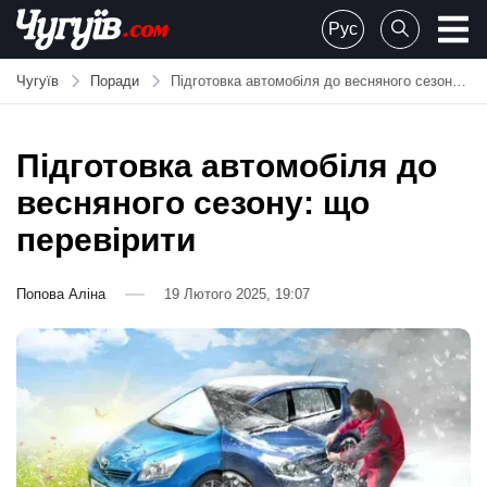
Skip
Рус
to
Chuguiv
content
Чугуїв
Поради
Підготовка автомобіля до весняного сезону: що перевірити
Підготовка автомобіля до
весняного сезону: що
перевірити
Попова Аліна
19 Лютого 2025, 19:07