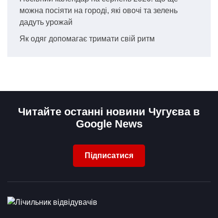
можна посіяти на городі, які овочі та зелень
дадуть урожай
Як одяг допомагає тримати свій ритм
Читайте останні новини Чугуєва в
Google News
Підписатися