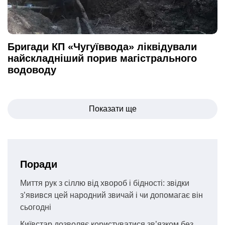
Бригади КП «Чугуїввода» ліквідували
найскладніший порив магістрального
водоводу
Навігація
Показати ще
записів
Поради
Миття рук з сіллю від хвороб і бідності: звідки
з’явився цей народний звичай і чи допомагає він
сьогодні
Київстар дозволяє користуватися зв’язком без