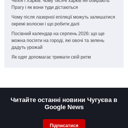
Чехія і Харків: чому тисячі харків’ян обирають
Прагу і як вони туди дістаються
Чому після лазерної епіляції можуть залишатися
окремі волоски і що робити далі
Посівний календар на серпень 2026: що ще
можна посіяти на городі, які овочі та зелень
дадуть урожай
Як одяг допомагає тримати свій ритм
Читайте останні новини Чугуєва в
Google News
Підписатися