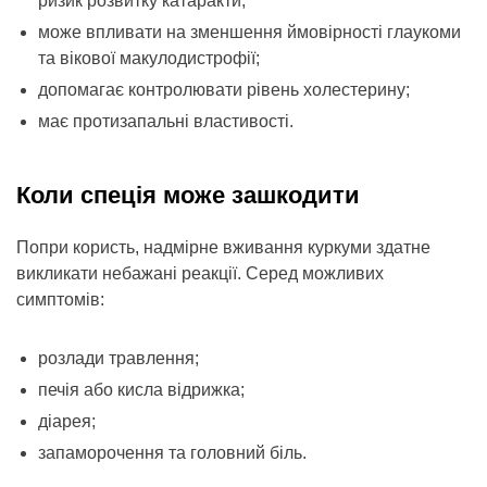
ризик розвитку катаракти;
може впливати на зменшення ймовірності глаукоми
та вікової макулодистрофії;
допомагає контролювати рівень холестерину;
має протизапальні властивості.
Коли спеція може зашкодити
Попри користь, надмірне вживання куркуми здатне
викликати небажані реакції. Серед можливих
симптомів:
розлади травлення;
печія або кисла відрижка;
діарея;
запаморочення та головний біль.