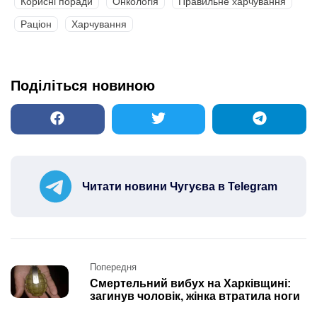
Корисні поради
Онкологія
Правильне харчування
Раціон
Харчування
Поділіться новиною
Читати новини Чугуєва в Telegram
Post
Попередня
navigation
Смертельний вибух на Харківщині:
загинув чоловік, жінка втратила ноги