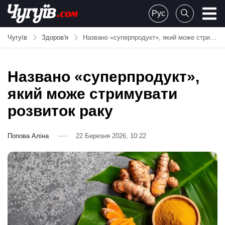
Skip
Рус
to
Chuguiv
content
Чугуїв
Здоров'я
Названо «суперпродукт», який може стримувати розвиток раку
Названо «суперпродукт»,
який може стримувати
розвиток раку
Попова Аліна
22 Березня 2026, 10:22