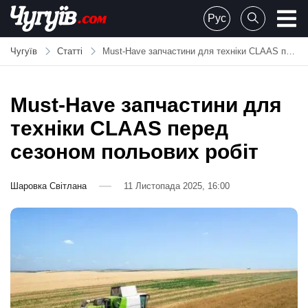
Skip
Рус
to
Chuguiv
content
Чугуїв
Статті
Must-Have запчастини для техніки CLAAS перед сезоном польових робіт
Must-Have запчастини для
техніки CLAAS перед
сезоном польових робіт
Шаровка Світлана
11 Листопада 2025, 16:00