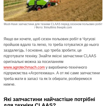
Must-Have запчастини для техніки CLAAS перед сезоном польових робіт
/ Фото: frimufilms freepik.com
Якщо ви хочете, щоб сезон польових робіт в Чугуєві
пройшов вдало та легко, то треба готуватися до нього
заздалегідь. І основне, що треба зробити, це
підготувати техніку. Знайти якісні запчастини CLAAS
оригінальні можна за посиланням
www.agrotechmach.com
у виробничо-технічного
підприємства «Агротехмаш». А от які саме запчастини
треба мати в запасі та як їх обирати, розберемося
нижче.
Які запчастини найчастіше потрібні
для техніки CLAAS?