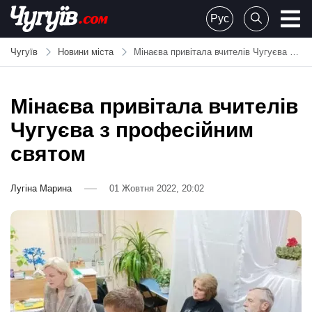
Skip
Рус
to
Chuguiv
content
Чугуїв
Новини міста
Мінаєва привітала вчителів Чугуєва з професійним святом
Мінаєва привітала вчителів
Чугуєва з професійним
святом
Лугіна Марина
01 Жовтня 2022, 20:02