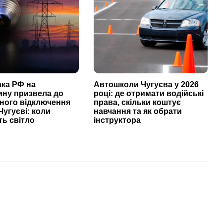
ака РФ на
Автошколи Чугуєва у 2026
ину призвела до
році: де отримати водійські
ного відключення
права, скільки коштує
Чугуєві: коли
навчання та як обрати
ь світло
інструктора