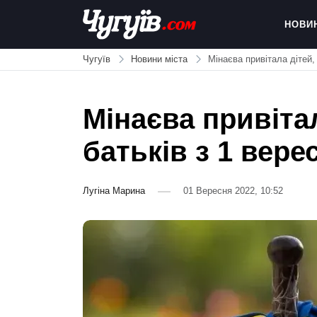
Skip
to
НОВИ
content
Chuguiv
Чугуїв
Новини міста
Мінаєва привітала дітей, 
Мінаєва привітал
батьків з 1 вере
Лугіна Марина
01 Вересня 2022, 10:52