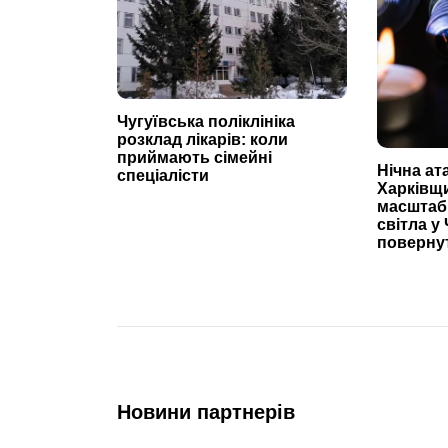
Чугуївська поліклініка
розклад лікарів: коли
приймають сімейні
Нічна ат
спеціалісти
Харківщ
масштаб
світла у 
повернут
Новини партнерів