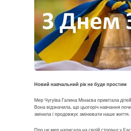
Новий навчальний рік не буде простим
Мер Чугуїва Галина Мінаєва привітала дітей,
Вона відзначила, що цьогоріч навчання почин
змінила і продовжує змінювати наше життя.
Про це мер написала на своїй сторінці у Fa