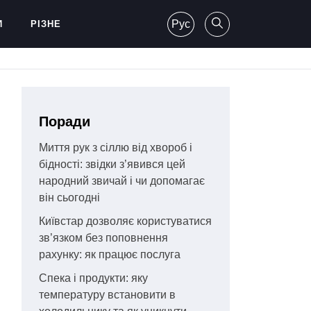
Рус
И
РІЗНЕ
Поради
Миття рук з сіллю від хвороб і
бідності: звідки з’явився цей
народний звичай і чи допомагає
він сьогодні
Київстар дозволяє користуватися
зв’язком без поповнення
рахунку: як працює послуга
Спека і продукти: яку
температуру встановити в