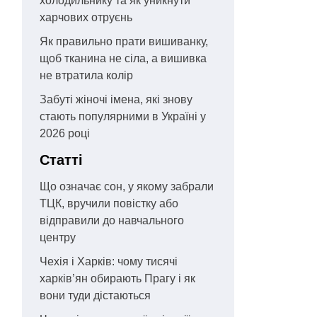
холодильнику та як уникнути
харчових отруєнь
Як правильно прати вишиванку,
щоб тканина не сіла, а вишивка
не втратила колір
Забуті жіночі імена, які знову
стають популярними в Україні у
2026 році
Статті
Що означає сон, у якому забрали
ТЦК, вручили повістку або
відправили до навчального
центру
Чехія і Харків: чому тисячі
харків’ян обирають Прагу і як
вони туди дістаються