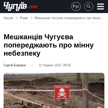
Skip
Рус
to
Chuguiv
content
Чугуїв
Різне
Мешканців Чугуєва попереджають про мінну небезпеку
Мешканців Чугуєва
попереджають про мінну
небезпеку
Сергій Боровок
11 Червня 2022, 09:55