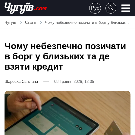
Skip
Рус
to
Chuguiv
content
Чугуїв
Статті
Чому небезпечно позичати в борг у близьких та де взяти кредит
Чому небезпечно позичати
в борг у близьких та де
взяти кредит
Шаровка Світлана
08 Травня 2026, 12:05