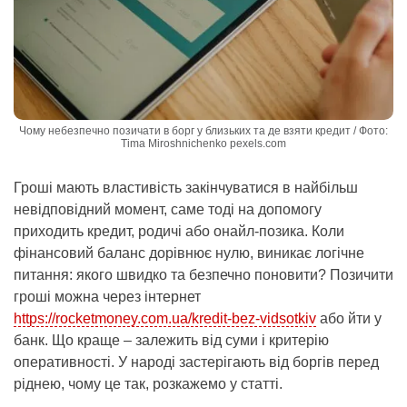
Чому небезпечно позичати в борг у близьких та де взяти кредит / Фото:
Tima Miroshnichenko pexels.com
Гроші мають властивість закінчуватися в найбільш
невідповідний момент, саме тоді на допомогу
приходить кредит, родичі або онайл-позика. Коли
фінансовий баланс дорівнює нулю, виникає логічне
питання: якого швидко та безпечно поновити? Позичити
гроші можна через інтернет
https://rocketmoney.com.ua/kredit-bez-vidsotkiv
або йти у
банк. Що краще – залежить від суми і критерію
оперативності. У народі застерігають від боргів перед
ріднею, чому це так, розкажемо у статті.