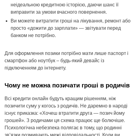
неідеальною кредитною історією, даючи шанс її
виправити за умови вчасного повернення.
Ви можете витратити гроші на лікування, ремонт або
просто «дожити до зарплати» — звітувати перед
банком не потрібно.
Для оформлення позики потрібно мати лише паспорт і
смартфон або ноутбук – будь-який девайс із
підключенням до інтернету.
Чому не можна позичати гроші в родичів
Всі кредити онлайн будуть кращим рішенням, ніж
позичити суму у когось з родичів. Не даремно в народі
існує приказка: «Хочеш втратити друга — позич йому
грошей». З родичами ця схема працює ще болючіше.
Психологічна небезпека полягає в тому, що родинні
зв’язки розмивають межі відповідальності. Коли ви