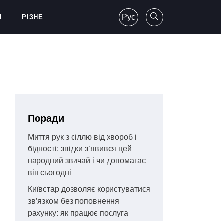
Рус
И
РІЗНЕ
Поради
Миття рук з сіллю від хвороб і
бідності: звідки з’явився цей
народний звичай і чи допомагає
він сьогодні
Київстар дозволяє користуватися
зв’язком без поповнення
рахунку: як працює послуга