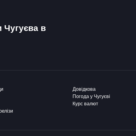
и Чугуєва в
ди
Довідкова
Погода у Чугуєві
Курс валют
релізи