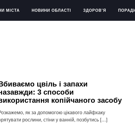
НИ МІСТА
НОВИНИ ОБЛАСТІ
ЗДОРОВ’Я
ПОРАД
Вбиваємо цвіль і запахи
назавжди: 3 способи
використання копійчаного засобу
Розкажемо, як за допомогою цікавого лайфхаку
врятувати рослини, стіни у ванній, позбутись […]