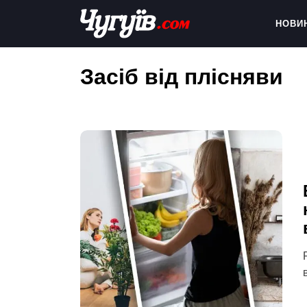
Skip
to
НОВИ
content
Chuguiv
Засіб від плісняви