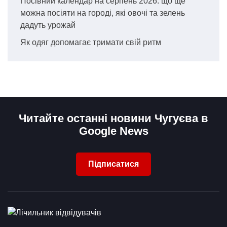
Посівний календар на серпень 2026: що ще
можна посіяти на городі, які овочі та зелень
дадуть урожай
Як одяг допомагає тримати свій ритм
Читайте останні новини Чугуєва в
Google News
Підписатися