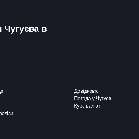
и Чугуєва в
ди
Довідкова
Погода у Чугуєві
Курс валют
релізи