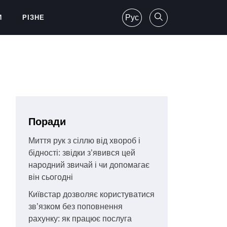
Рус
И
РІЗНЕ
Поради
Миття рук з сіллю від хвороб і
бідності: звідки з’явився цей
народний звичай і чи допомагає
він сьогодні
Київстар дозволяє користуватися
зв’язком без поповнення
рахунку: як працює послуга