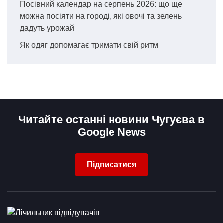
Посівний календар на серпень 2026: що ще
можна посіяти на городі, які овочі та зелень
дадуть урожай
Як одяг допомагає тримати свій ритм
Читайте останні новини Чугуєва в
Google News
Підписатися