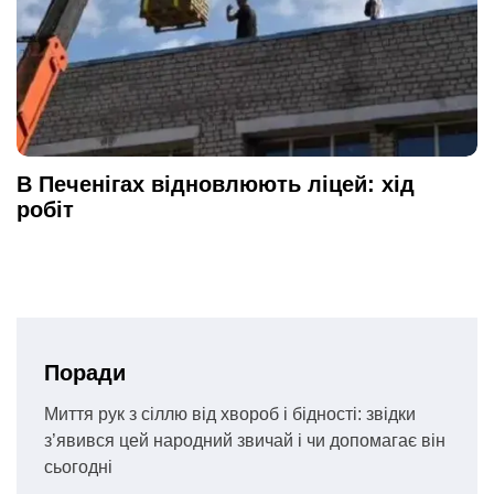
В Печенігах відновлюють ліцей: хід
робіт
Поради
Миття рук з сіллю від хвороб і бідності: звідки
з’явився цей народний звичай і чи допомагає він
сьогодні