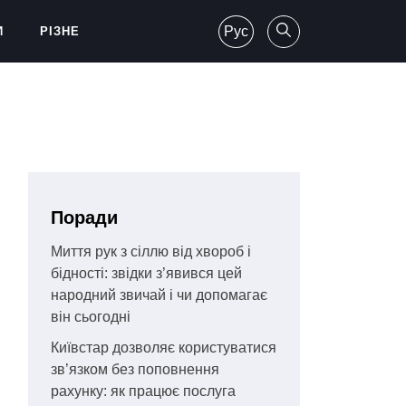
Рус
И
РІЗНЕ
Поради
Миття рук з сіллю від хвороб і
бідності: звідки з’явився цей
народний звичай і чи допомагає
він сьогодні
Київстар дозволяє користуватися
зв’язком без поповнення
рахунку: як працює послуга