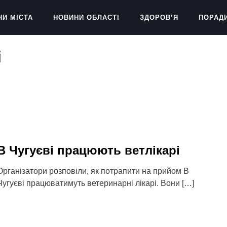
НИ МІСТА
НОВИНИ ОБЛАСТІ
ЗДОРОВ’Я
ПОРАД
і
В Чугуєві працюють ветлікарі
Організатори розповіли, як потрапити на прийом В
Чугуєві працюватимуть ветеринарні лікарі. Вони […]