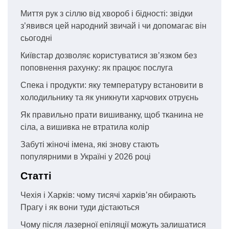
Миття рук з сіллю від хвороб і бідності: звідки
з’явився цей народний звичай і чи допомагає він
сьогодні
Київстар дозволяє користуватися зв’язком без
поповнення рахунку: як працює послуга
Спека і продукти: яку температуру встановити в
холодильнику та як уникнути харчових отруєнь
Як правильно прати вишиванку, щоб тканина не
сіла, а вишивка не втратила колір
Забуті жіночі імена, які знову стають
популярними в Україні у 2026 році
Статті
Чехія і Харків: чому тисячі харків’ян обирають
Прагу і як вони туди дістаються
Чому після лазерної епіляції можуть залишатися